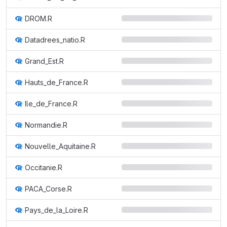
DROM.R
Datadrees_natio.R
Grand_Est.R
Hauts_de_France.R
Ile_de_France.R
Normandie.R
Nouvelle_Aquitaine.R
Occitanie.R
PACA_Corse.R
Pays_de_la_Loire.R