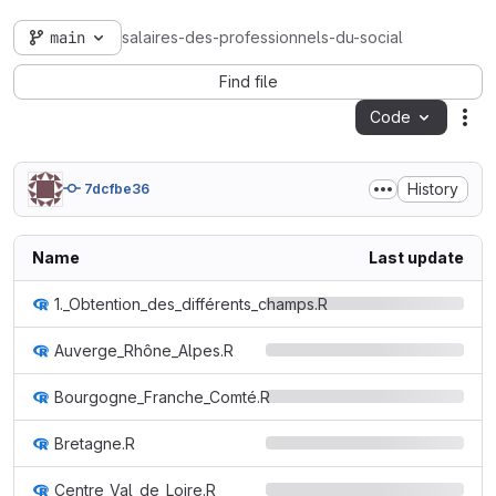
main
salaires-des-professionnels-du-social
Find file
Code
Act
History
7dcfbe36
Name
Last update
1._Obtention_des_différents_champs.R
Auverge_Rhône_Alpes.R
Bourgogne_Franche_Comté.R
Bretagne.R
Centre_Val_de_Loire.R