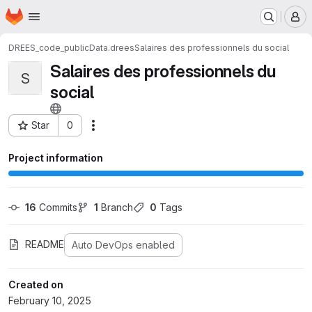
Homepage
Skip to main content
M
DREES_code_public
Data.drees
Salaires des professionnels du social
Salaires des professionnels du
S
social
Star
0
Actions
Project ID: 1049
Project information
16
 Commits
1
 Branch
0
 Tags
README
Auto DevOps enabled
Created on
February 10, 2025